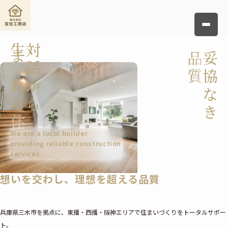
生まれる住宅
対話から
品質
妥協なき
We are a local builder
providing reliable construction
services.
想いを交わし、理想を超える品質
兵庫県三木市を拠点に、東播・西播・阪神エリアで住まいづくりをトータルサポー
ト。